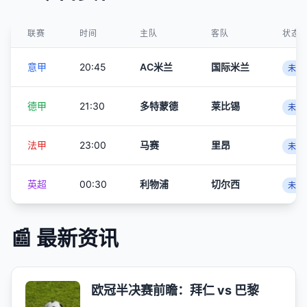
联赛
时间
主队
客队
状态
意甲
20:45
AC米兰
国际米兰
未开
德甲
21:30
多特蒙德
莱比锡
未开
法甲
23:00
马赛
里昂
未开
英超
00:30
利物浦
切尔西
未开
📰 最新资讯
欧冠半决赛前瞻：拜仁 vs 巴黎