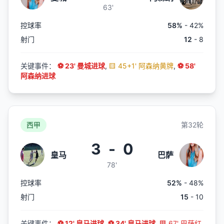
63'
控球率
58%
- 42%
射门
12
- 8
关键事件：
⚽ 23' 曼城进球
,
🟨 45+1' 阿森纳黄牌
,
⚽ 58'
阿森纳进球
西甲
第32轮
3
-
0
皇马
巴萨
78'
控球率
52%
- 48%
射门
15
- 10
关键事件：
⚽ 12' 皇马进球
,
⚽ 34' 皇马进球
,
🟥 67' 巴萨红