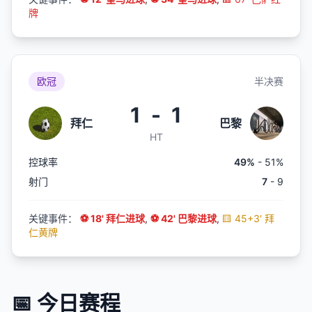
牌
欧冠
半决赛
1
-
1
拜仁
巴黎
HT
控球率
49%
- 51%
射门
7
- 9
关键事件：
⚽ 18' 拜仁进球
,
⚽ 42' 巴黎进球
,
🟨 45+3' 拜
仁黄牌
📅 今日赛程