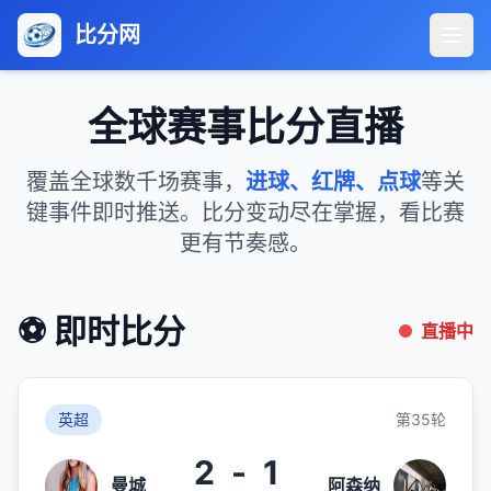
比分网
全球赛事比分直播
覆盖全球数千场赛事，
进球、红牌、点球
等关
键事件即时推送。比分变动尽在掌握，看比赛
更有节奏感。
⚽ 即时比分
直播中
英超
第35轮
2
-
1
曼城
阿森纳